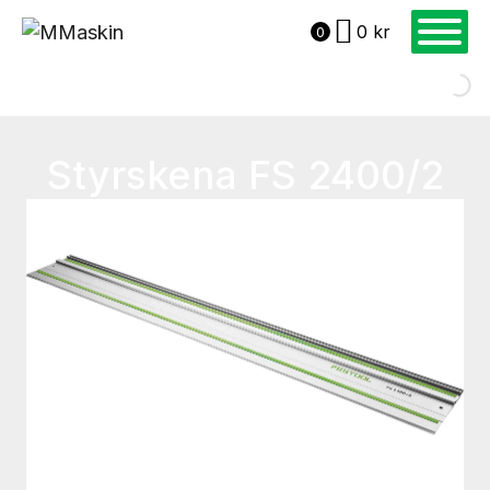
0
kr
0
Styrskena FS 2400/2