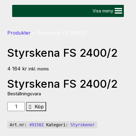
Visa meny
Produkter
>
Styrskena FS 2400/2
Styrskena FS 2400/2
4 164
kr
inkl. moms
Styrskena FS 2400/2
Beställningsvara
Styrskena
Köp
FS
2400/2
Art.nr:
491502
Kategori:
Styrskenor
mängd