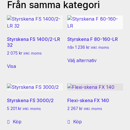
Från samma kategori
Styrskena FS 1400/2-LR
Styrskena F 80-160-LR
32
1 236
kr
från
inkl. moms
2 075
kr
inkl. moms
Den
Välj alternativ
här
Visa
produkten
har
flera
varianter.
De
Styrskena FS 3000/2
Flexi-skena FX 140
olika
5 201
kr
2 267
kr
inkl. moms
inkl. moms
alternativen
kan
Köp
Köp
väljas