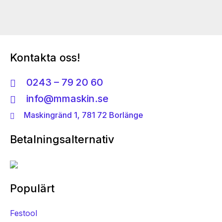
på
produktsidan
Kontakta oss!
0243 – 79 20 60
info@mmaskin.se
Maskingränd 1, 781 72 Borlänge
Betalningsalternativ
Populärt
Festool