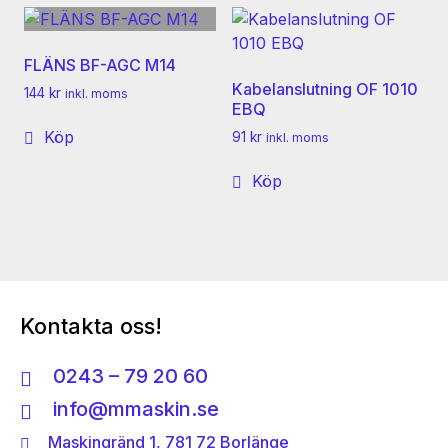
FLÄNS BF-AGC M14
Kabelanslutning OF 1010
144
kr
inkl. moms
EBQ
Köp
91
kr
inkl. moms
Köp
Kontakta oss!
0243 – 79 20 60
info@mmaskin.se
Maskingränd 1, 781 72 Borlänge