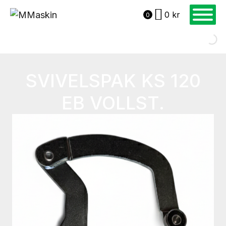
0
kr
0
SVIVELSPAK KS 120
EB VOLLST.