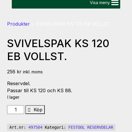
Visa meny
Produkter
>
SVIVELSPAK KS 120 EB VOLLST.
SVIVELSPAK KS 120
EB VOLLST.
256
kr
inkl. moms
Reservdel.
Passar till KS 120 och KS 88.
I lager
SVIVELSPAK
Köp
KS
120
Art.nr:
497504
Kategori:
FESTOOL RESERVDELAR
EB