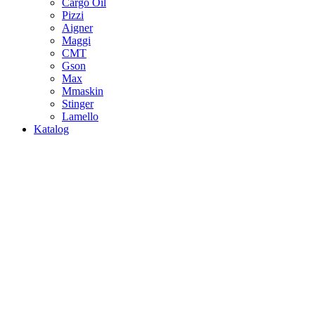
Cargo Oil
Pizzi
Aigner
Maggi
CMT
Gson
Max
Mmaskin
Stinger
Lamello
Katalog