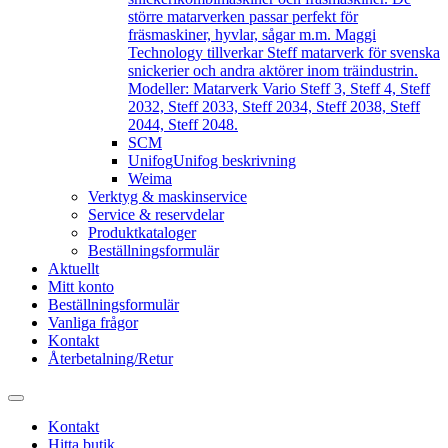
större matarverken passar perfekt för
fräsmaskiner, hyvlar, sågar m.m. Maggi
Technology tillverkar Steff matarverk för svenska
snickerier och andra aktörer inom träindustrin.
Modeller: Matarverk Vario Steff 3, Steff 4, Steff
2032, Steff 2033, Steff 2034, Steff 2038, Steff
2044, Steff 2048.
SCM
Unifog
Unifog beskrivning
Weima
Verktyg & maskinservice
Service & reservdelar
Produktkataloger
Beställningsformulär
Aktuellt
Mitt konto
Beställningsformulär
Vanliga frågor
Kontakt
Återbetalning/Retur
Kontakt
Hitta butik