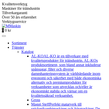
Kvalitetsverktyg
Maskiner för träindustrin
Tillverkargaranti
Över 50 års erfarenhet
Verktygsservice
0
0
kr
Sortiment
Tjänster
Katalog
AL-KO
AL-KO är en tillverkare med
kvalitetsprodukter för träindustrin. AL-KOs
produktsortiment, som bland annat inkluderar
spånsugar, filter och diverse
dammhanteringsystem är världsledande inom
ergonomi och säkerhet med både ekonomiska
alternativ och premiumprodukter för
verksamheter som utvecklas och/eller är
ekonomiskt stabila och värnar om en
kvalitetssäkrad verksamhet.
Gross
Maggi Steff
Perfekt matarverk till
snickerikombimaskiner och fräsmaskiner. De