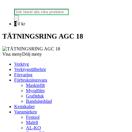
Produktsökning
0
0
kr
TÄTNINGSRING AGC 18
Visa meny
Dölj meny
Verktyg
Verktygstillbehör
Förvaring
Förbrukningsvara
Maskinfilt
Myralfilm
Grafitduk
Bandsågsblad
Kemikalier
Varumärken
Festool
Mafell
AL-KO