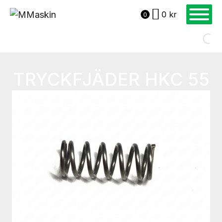
0
kr
0
TRYCKFJÄDER HKC 55