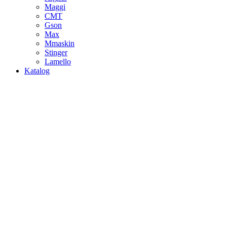
Maggi
CMT
Gson
Max
Mmaskin
Stinger
Lamello
Katalog