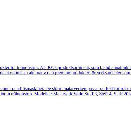
ukter för träindustrin. AL-KOs produktsortiment, som bland annat inkl
e ekonomiska alternativ och premiumprodukter för verksamheter som ut
skiner och fräsmaskiner. De större matarverken passar perfekt för fräsm
inom träindustrin. Modeller: Matarverk Vario Steff 3, Steff 4, Steff 203