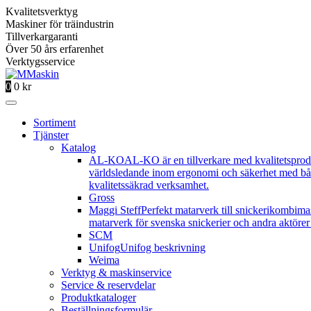
Kvalitetsverktyg
Maskiner för träindustrin
Tillverkargaranti
Över 50 års erfarenhet
Verktygsservice
0
0
kr
Sortiment
Tjänster
Katalog
AL-KO
AL-KO är en tillverkare med kvalitetsprod
världsledande inom ergonomi och säkerhet med båd
kvalitetssäkrad verksamhet.
Gross
Maggi Steff
Perfekt matarverk till snickerikombima
matarverk för svenska snickerier och andra aktörer 
SCM
Unifog
Unifog beskrivning
Weima
Verktyg & maskinservice
Service & reservdelar
Produktkataloger
Beställningsformulär