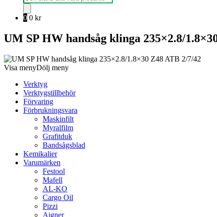
0
0
kr
UM SP HW handsåg klinga 235×2.8/1.8×30
Visa meny
Dölj meny
Verktyg
Verktygstillbehör
Förvaring
Förbrukningsvara
Maskinfilt
Myralfilm
Grafitduk
Bandsågsblad
Kemikalier
Varumärken
Festool
Mafell
AL-KO
Cargo Oil
Pizzi
Aigner