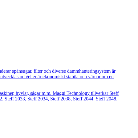
uderar spånsugar, filter och diverse dammhanteringsystem är
vecklas och/eller är ekonomiskt stabila och värnar om en
askiner, hyvlar, sågar m.m. Maggi Technology tillverkar Steff
2, Steff 2033, Steff 2034, Steff 2038, Steff 2044, Steff 2048.