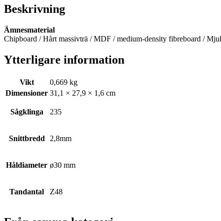
ATB
Beskrivning
2/7/42
mängd
Ämnesmaterial
Chipboard / Hårt massivträ / MDF / medium-density fibreboard / Mju
Ytterligare information
Vikt
0,669 kg
Dimensioner
31,1 × 27,9 × 1,6 cm
Sågklinga
235
Snittbredd
2,8mm
Håldiameter
ø30 mm
Tandantal
Z48