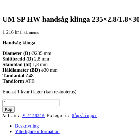
UM SP HW handsåg klinga 235×2.8/1.8×30
1 216
kr
inkl. moms
Handsåg klinga
Diameter (D)
Ø235 mm
Snittbredd (B)
2,8 mm
Stamblad (bt)
1,8 mm
Håldiameter (BD)
ø30 mm
Tandantal
Z48
Tandform
ATB
Endast 1 kvar i lager (kan restnoteras)
UM
SP
Köp
HW
Art.nr:
F-2123510
Kategori:
Sågklingor
handsåg
klinga
Beskrivning
235x2.8/1.8x30
Ytterligare information
Z48