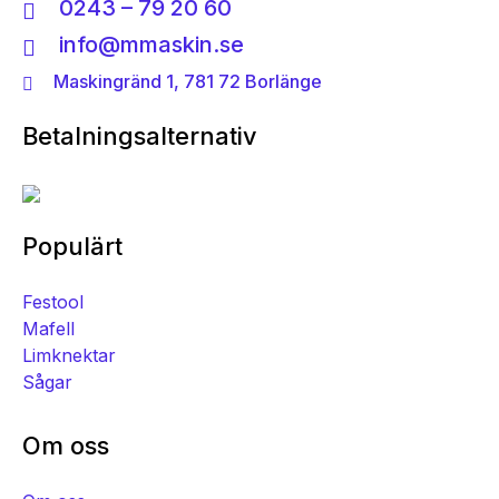
0243 – 79 20 60
info@mmaskin.se
Maskingränd 1, 781 72 Borlänge
Betalningsalternativ
Populärt
Festool
Mafell
Limknektar
Sågar
Om oss