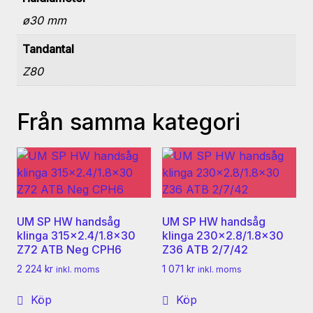
ø30 mm
Tandantal
Z80
Från samma kategori
UM SP HW handsåg
UM SP HW handsåg
klinga 315×2.4/1.8×30
klinga 230×2.8/1.8×30
Z72 ATB Neg CPH6
Z36 ATB 2/7/42
2 224
kr
1 071
kr
inkl. moms
inkl. moms
Köp
Köp