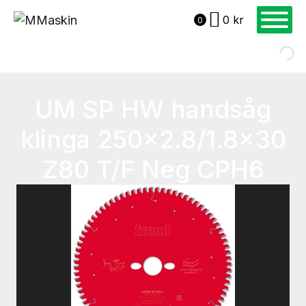
0
kr
0
UM SP HW handsåg
klinga 250×2.8/1.8×30
Z80 T/F Neg CPH6