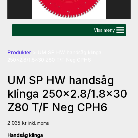
Visa meny
Produkter
>
UM SP HW handsåg klinga
250×2.8/1.8×30 Z80 T/F Neg CPH6
UM SP HW handsåg
klinga 250×2.8/1.8×30
Z80 T/F Neg CPH6
2 035
kr
inkl. moms
Handsåg klinga