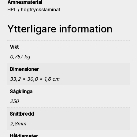
mängd
Ämnesmaterial
HPL / högtryckslaminat
Ytterligare information
Vikt
0,757 kg
Dimensioner
33,2 × 30,0 × 1,6 cm
Sågklinga
250
Snittbredd
2,8mm
Håldiameter