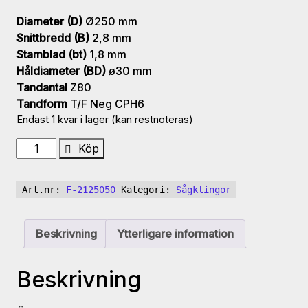
Diameter (D)
Ø250 mm
Snittbredd (B)
2,8 mm
Stamblad (bt)
1,8 mm
Håldiameter (BD)
ø30 mm
Tandantal
Z80
Tandform
T/F Neg CPH6
Endast 1 kvar i lager (kan restnoteras)
UM
Köp
SP
HW
Art.nr:
F-2125050
Kategori:
Sågklingor
handsåg
klinga
250x2.8/1.8x30
Beskrivning
Ytterligare information
Z80
T/F
Beskrivning
Neg
CPH6