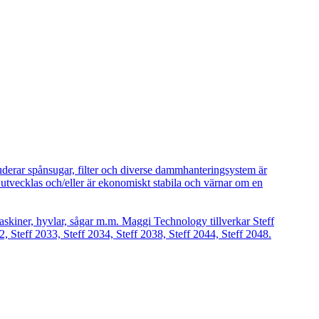
uderar spånsugar, filter och diverse dammhanteringsystem är
vecklas och/eller är ekonomiskt stabila och värnar om en
askiner, hyvlar, sågar m.m. Maggi Technology tillverkar Steff
2, Steff 2033, Steff 2034, Steff 2038, Steff 2044, Steff 2048.