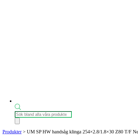
Produktsökning
Produkter
>
UM SP HW handsåg klinga 254×2.8/1.8×30 Z80 T/F 