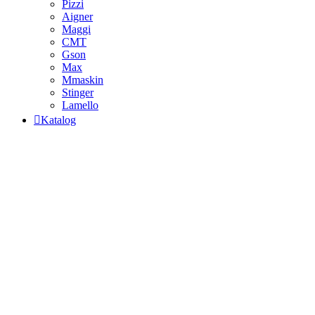
Pizzi
Aigner
Maggi
CMT
Gson
Max
Mmaskin
Stinger
Lamello
Katalog