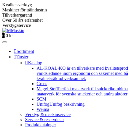
Kvalitetsverktyg
Maskiner för träindustrin
Tillverkargaranti
Över 50 års erfarenhet
Verktygsservice
0
0
kr
Sortiment
Tjänster
Katalog
AL-KO
AL-KO är en tillverkare med kvalitetsprod
världsledande inom ergonomi och säkerhet med båd
kvalitetssäkrad verksamhet.
Gross
Maggi Steff
Perfekt matarverk till snickerikombima
matarverk för svenska snickerier och andra aktörer 
SCM
Unifog
Unifog beskrivning
Weima
Verktyg & maskinservice
Service & reservdelar
Produktkataloger