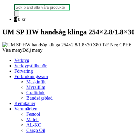
Produktsökning
0
0
kr
UM SP HW handsåg klinga 254×2.8/1.8×3
Visa meny
Dölj meny
Verktyg
Verktygstillbehör
Förvaring
Förbrukningsvara
Maskinfilt
Myralfilm
Grafitduk
Bandsågsblad
Kemikalier
Varumärken
Festool
Mafell
AL-KO
Cargo Oil