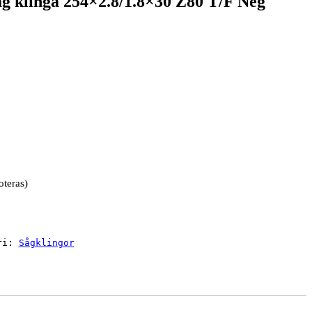
klinga 254×2.8/1.8×30 Z80 T/F Neg
oteras)
ri:
Sågklingor