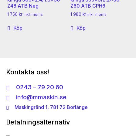
Z48 ATB Neg
Z60 ATB CPH6
1 756
kr
1 980
kr
inkl. moms
inkl. moms
Köp
Köp
Kontakta oss!
0243 – 79 20 60
info@mmaskin.se
Maskingränd 1, 781 72 Borlänge
Betalningsalternativ