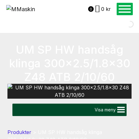
0
kr
0
UM SP HW handsåg
klinga 300×2.5/1.8×30
Z48 ATB 2/10/60
Visa meny
Produkter
>
UM SP HW handsåg klinga