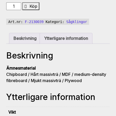
UM
Köp
SP
HW
Art.nr:
F-2130039
Kategori:
Sågklingor
handsåg
klinga
300x2.5/1.8x30
Beskrivning
Ytterligare information
Z48
ATB
Beskrivning
2/10/60
mängd
Ämnesmaterial
Chipboard / Hårt massivträ / MDF / medium-density
fibreboard / Mjukt massivträ / Plywood
Ytterligare information
Vikt