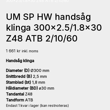
300×2.5/1.8×30 Z48 ATB 2/10/60
UM SP HW handsåg
klinga 300×2.5/1.8×30
Z48 ATB 2/10/60
1 661
kr
inkl. moms
Handsåg klinga
Diameter (D)
Ø300 mm
Snittbredd (B)
2,5 mm
Stamblad (bt)
1,8 mm
Håldiameter (BD)
ø30 mm
Tandantal
Z48
Tandform
ATB
Endast 1 kvar i lager (kan restnoteras)