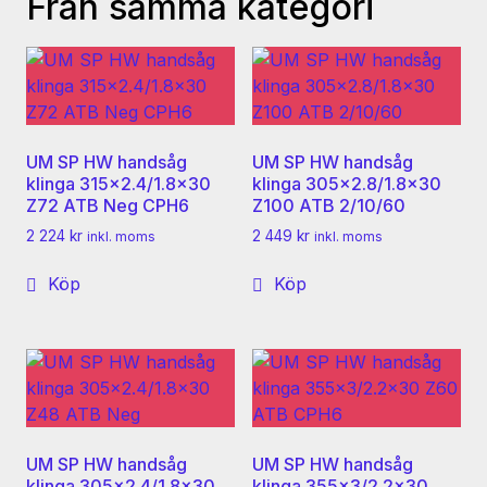
Från samma kategori
UM SP HW handsåg
UM SP HW handsåg
klinga 315×2.4/1.8×30
klinga 305×2.8/1.8×30
Z72 ATB Neg CPH6
Z100 ATB 2/10/60
2 224
kr
2 449
kr
inkl. moms
inkl. moms
Köp
Köp
UM SP HW handsåg
UM SP HW handsåg
klinga 305×2.4/1.8×30
klinga 355×3/2.2×30