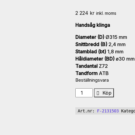
2 224
kr
inkl. moms
Handsåg klinga
Diameter (D)
Ø315 mm
Snittbredd (B)
2,4 mm
Stamblad (bt)
1,8 mm
Håldiameter (BD)
ø30 mm
Tandantal
Z72
Tandform
ATB
Beställningsvara
UM
Köp
SP
HW
Art.nr:
F-2131503
Kateg
handsåg
klinga
315x2.4/1.8x30