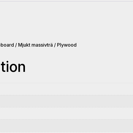
Z72
ATB
Neg
CPH6
mängd
eboard / Mjukt massivträ / Plywood
tion