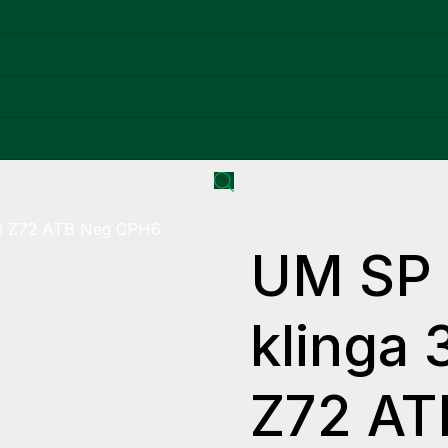
30 Z72 ATB Neg CPH6
UM SP
klinga
Z72 AT