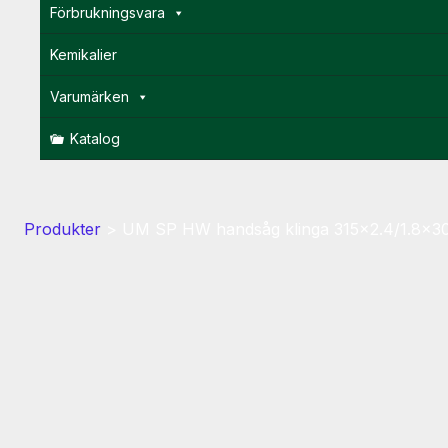
Förbrukningsvara
Kemikalier
Varumärken
Katalog
Produkter
>
UM SP HW handsåg klinga 315×2.4/1.8×