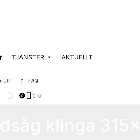
TJÄNSTER
AKTUELLT
rofil
FAQ
0
kr
0
såg klinga 315×