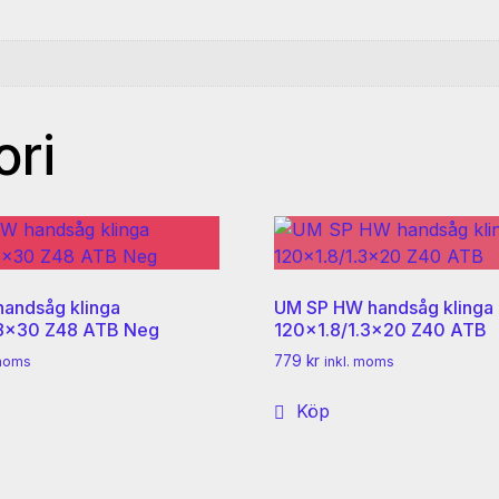
ori
andsåg klinga
UM SP HW handsåg klinga
.8×30 Z48 ATB Neg
120×1.8/1.3×20 Z40 ATB
779
kr
 moms
inkl. moms
Köp