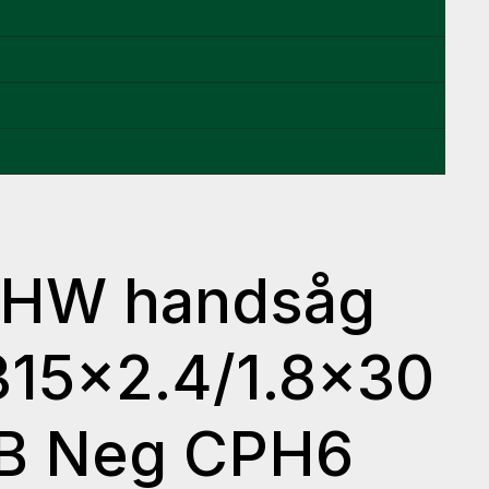
 HW handsåg
 315×2.4/1.8×30
B Neg CPH6