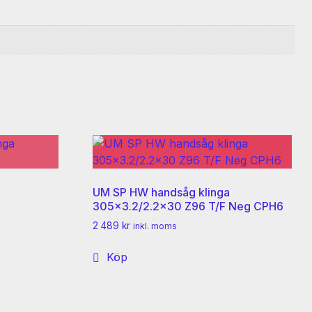
UM SP HW handsåg klinga
305×3.2/2.2×30 Z96 T/F Neg CPH6
2 489
kr
inkl. moms
Köp