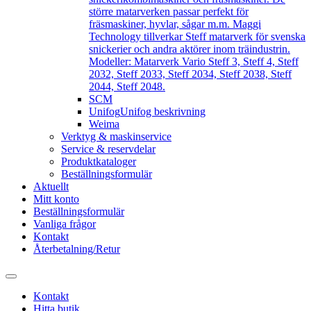
större matarverken passar perfekt för
fräsmaskiner, hyvlar, sågar m.m. Maggi
Technology tillverkar Steff matarverk för svenska
snickerier och andra aktörer inom träindustrin.
Modeller: Matarverk Vario Steff 3, Steff 4, Steff
2032, Steff 2033, Steff 2034, Steff 2038, Steff
2044, Steff 2048.
SCM
Unifog
Unifog beskrivning
Weima
Verktyg & maskinservice
Service & reservdelar
Produktkataloger
Beställningsformulär
Aktuellt
Mitt konto
Beställningsformulär
Vanliga frågor
Kontakt
Återbetalning/Retur
Kontakt
Hitta butik