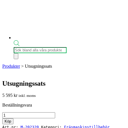
Produktsökning
Produkter
>
Utsugningssats
Utsugningssats
5 595
kr
inkl. moms
Beställningsvara
Utsugningssats
mängd
Köp
Art.nr:
M-202320
Kategori:
Fräsmaskinstillbehör