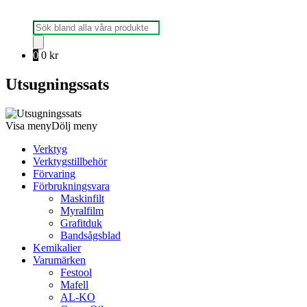
Produktsökning
0
0
kr
Utsugningssats
Visa meny
Dölj meny
Verktyg
Verktygstillbehör
Förvaring
Förbrukningsvara
Maskinfilt
Myralfilm
Grafitduk
Bandsågsblad
Kemikalier
Varumärken
Festool
Mafell
AL-KO