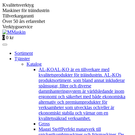
Kvalitetsverktyg
Maskiner för träindustrin
Tillverkargaranti
Över 50 års erfarenhet
Verktygsservice
0
0
kr
Sortiment
Tjänster
Katalog
AL-KO
AL-KO är en tillverkare med
kvalitetsprodukter för träindustrin. AL-KOs
produktsortiment, som bland annat inkluderar
spånsugar, filter och diverse
dammhanteringsystem är världsledande inom
ergonomi och säkerhet med både ekonomiska
alternativ och premiumprodukter för
verksamheter som utvecklas och/eller är
ekonomiskt stabila och värnar om en
kvalitetssäkrad verksamhet.
Gross
Maggi Steff
Perfekt matarverk till
snickerikombimaskiner och fräsmaskiner. De