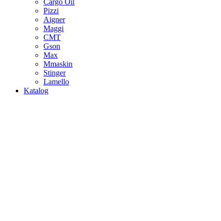
Cargo Oil
Pizzi
Aigner
Maggi
CMT
Gson
Max
Mmaskin
Stinger
Lamello
Katalog