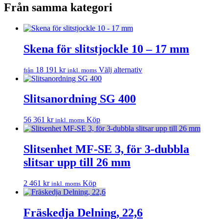
Från samma kategori
Skena för slitstjockle 10 – 17 mm
Den
18 191
kr
Välj alternativ
från
inkl. moms
här
produkten
har
Slitsanordning SG 400
flera
varianter.
56 361
kr
Köp
inkl. moms
De
olika
alternativen
Slitsenhet MF-SE 3, för 3-dubbla
kan
väljas
slitsar upp till 26 mm
på
produktsidan
2 461
kr
Köp
inkl. moms
Fräskedja Delning, 22,6