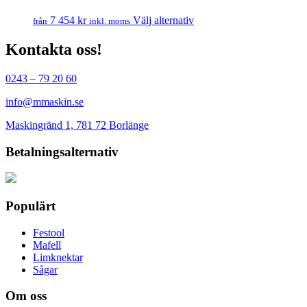
Den
7 454
kr
Välj alternativ
från
inkl. moms
här
produkten
Kontakta oss!
har
flera
0243 – 79 20 60
varianter.
De
info@mmaskin.se
olika
alternativen
Maskingränd 1, 781 72 Borlänge
kan
väljas
Betalningsalternativ
på
produktsidan
Populärt
Festool
Mafell
Limknektar
Sågar
Om oss