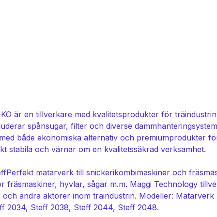
KO är en tillverkare med kvalitetsprodukter för träindustr
luderar spånsugar, filter och diverse dammhanteringsyste
 med både ekonomiska alternativ och premiumprodukter för
t stabila och värnar om en kvalitetssäkrad verksamhet.
ff
Perfekt matarverk till snickerikombimaskiner och fräsma
ör fräsmaskiner, hyvlar, sågar m.m. Maggi Technology tillv
r och andra aktörer inom träindustrin. Modeller: Matarverk Va
ff 2034, Steff 2038, Steff 2044, Steff 2048.