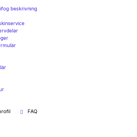
ifog beskrivning
kinservice
ervdelar
oger
ormulär
lär
ur
rofil
FAQ