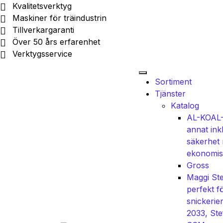
Kvalitetsverktyg
Maskiner för träindustrin
Tillverkargaranti
Över 50 års erfarenhet
Verktygsservice
Sortiment
Tjänster
Katalog
AL-KO
AL-
annat ink
säkerhet
ekonomisk
Gross
Maggi Ste
perfekt f
snickerie
2033, Ste