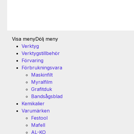
Visa meny
Dölj meny
Verktyg
Verktygstillbehör
Förvaring
Förbrukningsvara
Maskinfilt
Myralfilm
Grafitduk
Bandsågsblad
Kemikalier
Varumärken
Festool
Mafell
AL-KO