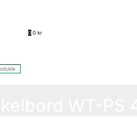
0
0
kr
nkelbord WT-PS 