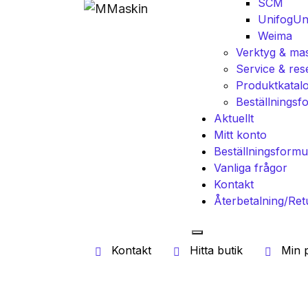
SCM
Unifog
Un
Weima
Verktyg & mas
Service & res
Produktkatal
Beställningsf
Aktuellt
Mitt konto
Beställningsformu
Vanliga frågor
Kontakt
Återbetalning/Ret
Kontakt
Hitta butik
Min p