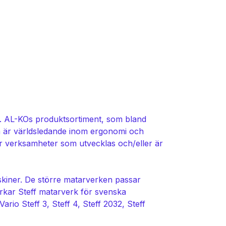
in. AL-KOs produktsortiment, som bland
m är världsledande inom ergonomi och
 verksamheter som utvecklas och/eller är
skiner. De större matarverken passar
erkar Steff matarverk för svenska
rio Steff 3, Steff 4, Steff 2032, Steff