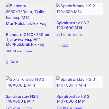
Spiralrörstav HS 2
120×600 M14
Blandare Ø160x750mm,
501
kr
inkl. moms
Tjalle-tvärvisp M14
Mur/Putsbruk Fix Fog
Köp
900
kr
inkl. moms
Köp
Spiralrörstav HS 3
Spiralrörstav HS 3
140×600 L M14
140×600 R M14
725
kr
725
kr
inkl. moms
inkl. moms