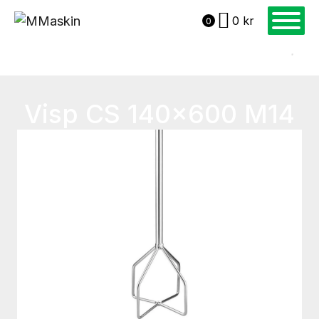
0
kr
0
Visp CS 140×600 M14