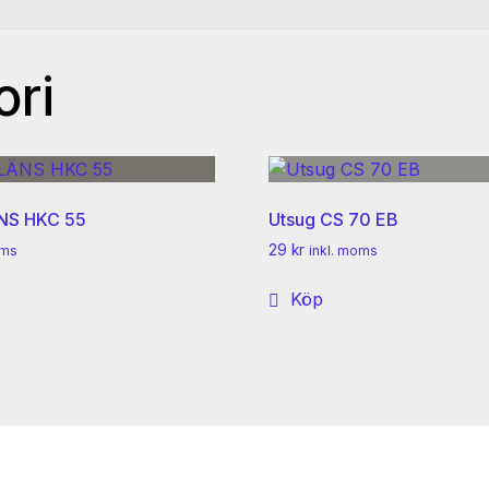
ori
S HKC 55
Utsug CS 70 EB
29
kr
oms
inkl. moms
Köp