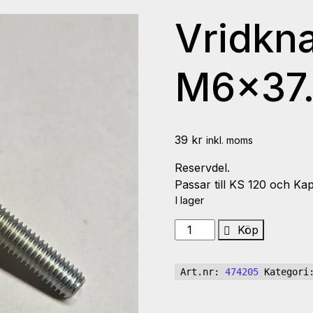
Vridkn
M6x37.
39
kr
inkl. moms
Reservdel.
Passar till KS 120 och Ka
I lager
Vridknapp
Köp
D34
M6x37.5
Art.nr:
474205
Kategor
blau
mängd