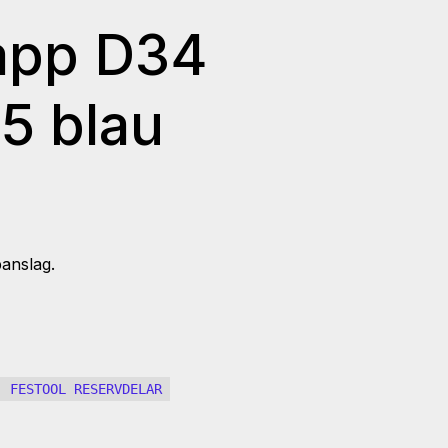
app D34
5 blau
panslag.
i:
FESTOOL RESERVDELAR