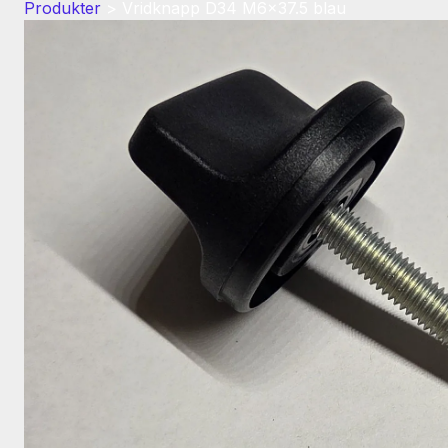
Produkter
>
Vridknapp D34 M6x37.5 blau