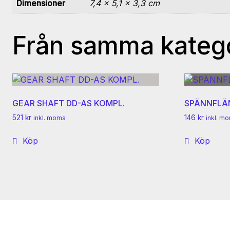
Dimensioner
7,4 × 5,1 × 3,3 cm
Från samma kateg
GEAR SHAFT DD-AS KOMPL.
SPÄNNFLÄN
521
kr
146
kr
inkl. moms
inkl. m
Köp
Köp