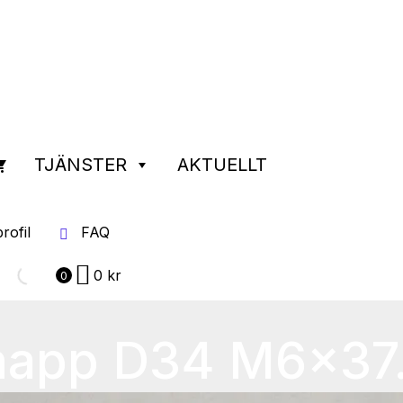
TJÄNSTER
AKTUELLT
rofil
FAQ
0
kr
0
napp D34 M6x37.