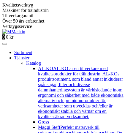
Kvalitetsverktyg
Maskiner för träindustrin
Tillverkargaranti
Över 50 års erfarenhet
Verktygsservice
0
0
kr
Sortiment
Tjänster
Katalog
AL-KO
AL-KO är en tillverkare med
kvalitetsprodukter för träindustrin. AL-KOs
produktsortiment, som bland annat inkluderar
spånsugar, filter och diverse
dammhanteringsystem är världsledande inom
ergonomi och säkerhet med både ekonomiska
alternativ och premiumprodukter för
verksamheter som utvecklas och/eller är
ekonomiskt stabila och värnar om en
kvalitetssäkrad verksamhet.
Gross
Maggi Steff
Perfekt matarverk till
snickerikombimaskiner och fräsmaskiner. De