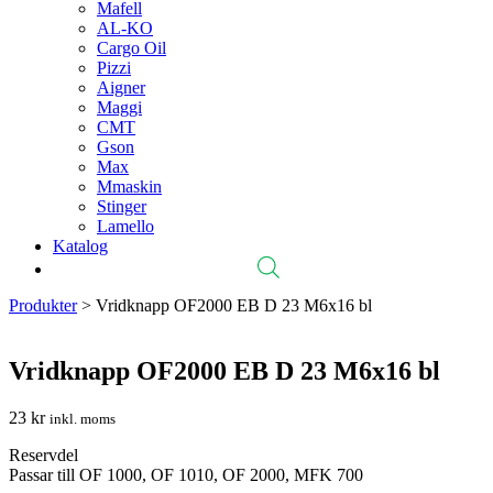
Mafell
AL-KO
Cargo Oil
Pizzi
Aigner
Maggi
CMT
Gson
Max
Mmaskin
Stinger
Lamello
Katalog
Produkter
>
Vridknapp OF2000 EB D 23 M6x16 bl
Vridknapp OF2000 EB D 23 M6x16 bl
23
kr
inkl. moms
Reservdel
Passar till OF 1000, OF 1010, OF 2000, MFK 700