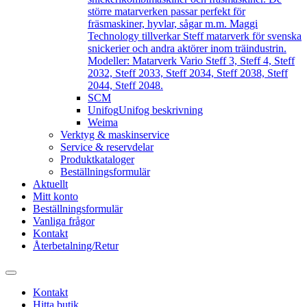
större matarverken passar perfekt för
fräsmaskiner, hyvlar, sågar m.m. Maggi
Technology tillverkar Steff matarverk för svenska
snickerier och andra aktörer inom träindustrin.
Modeller: Matarverk Vario Steff 3, Steff 4, Steff
2032, Steff 2033, Steff 2034, Steff 2038, Steff
2044, Steff 2048.
SCM
Unifog
Unifog beskrivning
Weima
Verktyg & maskinservice
Service & reservdelar
Produktkataloger
Beställningsformulär
Aktuellt
Mitt konto
Beställningsformulär
Vanliga frågor
Kontakt
Återbetalning/Retur
Kontakt
Hitta butik