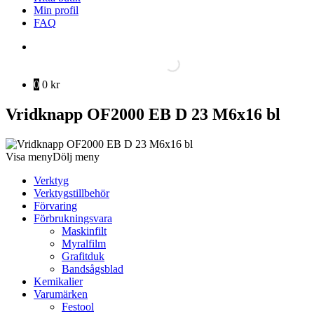
Min profil
FAQ
0
0
kr
Vridknapp OF2000 EB D 23 M6x16 bl
Visa meny
Dölj meny
Verktyg
Verktygstillbehör
Förvaring
Förbrukningsvara
Maskinfilt
Myralfilm
Grafitduk
Bandsågsblad
Kemikalier
Varumärken
Festool