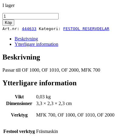
I lager
Vridknapp
OF2000
Köp
EB
Art.nr:
444633
Kategori:
FESTOOL RESERVDELAR
D
23
Beskrivning
M6x16
Ytterligare information
bl
mängd
Beskrivning
Passar till OF 1000, OF 1010, OF 2000, MFK 700
Ytterligare information
Vikt
0,03 kg
Dimensioner
3,3 × 2,3 × 2,3 cm
Verktyg
MFK 700, OF 1000, OF 1010, OF 2000
Festool verktyg
Fräsmaskin