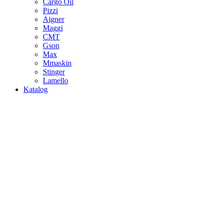
Cargo Oil
Pizzi
Aigner
Maggi
CMT
Gson
Max
Mmaskin
Stinger
Lamello
Katalog