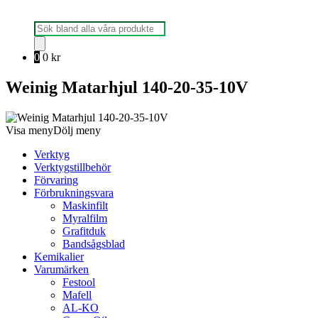
Produktsökning
0
0
kr
Weinig Matarhjul 140-20-35-10V
Visa meny
Dölj meny
Verktyg
Verktygstillbehör
Förvaring
Förbrukningsvara
Maskinfilt
Myralfilm
Grafitduk
Bandsågsblad
Kemikalier
Varumärken
Festool
Mafell
AL-KO