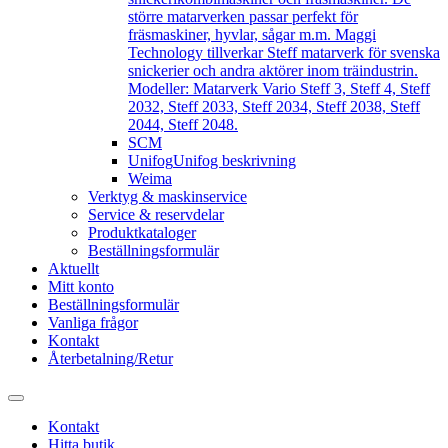
större matarverken passar perfekt för
fräsmaskiner, hyvlar, sågar m.m. Maggi
Technology tillverkar Steff matarverk för svenska
snickerier och andra aktörer inom träindustrin.
Modeller: Matarverk Vario Steff 3, Steff 4, Steff
2032, Steff 2033, Steff 2034, Steff 2038, Steff
2044, Steff 2048.
SCM
Unifog
Unifog beskrivning
Weima
Verktyg & maskinservice
Service & reservdelar
Produktkataloger
Beställningsformulär
Aktuellt
Mitt konto
Beställningsformulär
Vanliga frågor
Kontakt
Återbetalning/Retur
Kontakt
Hitta butik