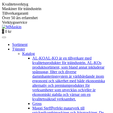
Kvalitetsverktyg
Maskiner för träindustrin
Tillverkargaranti
Över 50 års erfarenhet
Verktygsservice
0
0
kr
Sortiment
Tjänster
Katalog
AL-KO
AL-KO är en tillverkare med
kvalitetsprodukter för träindustrin. AL-KOs
produktsortiment, som bland annat inkluderar
spånsugar, filter och diverse
dammhanteringsystem är världsledande inom
ergonomi och säkerhet med både ekonomiska
alternativ och premiumprodukter för
verksamheter som utvecklas och/eller är
ekonomiskt stabila och värnar om en
kvalitetssäkrad verksamhet.
Gross
Maggi Steff
Perfekt matarverk till
snickerikombimaskiner och fräsmaskiner. De