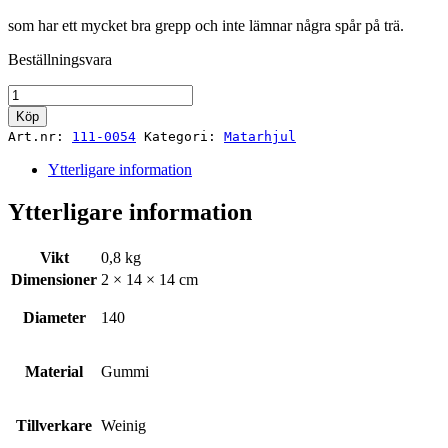
som har ett mycket bra grepp och inte lämnar några spår på trä.
Beställningsvara
Weinig
Matarhjul
Köp
140-
Art.nr:
111-0054
Kategori:
Matarhjul
20-
35-
Ytterligare information
10V
mängd
Ytterligare information
Vikt
0,8 kg
Dimensioner
2 × 14 × 14 cm
Diameter
140
Material
Gummi
Tillverkare
Weinig