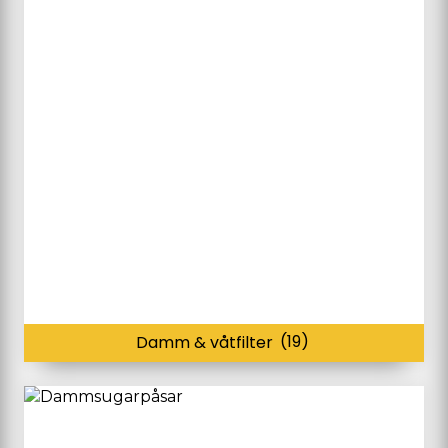
Damm & våtfilter
(19)