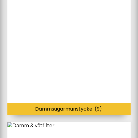
Dammsugarmunstycke
(9)