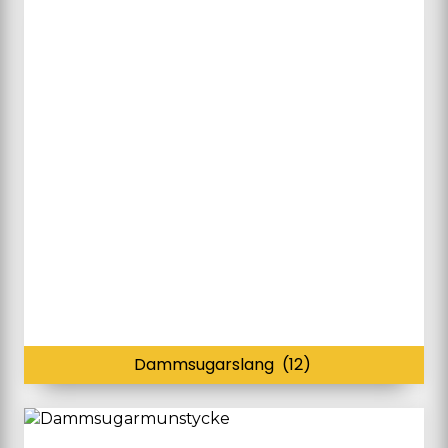
Dammsugarslang
(12)