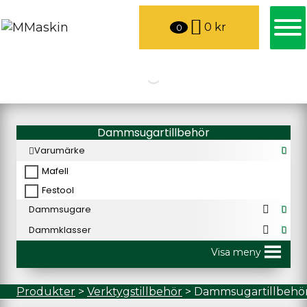
0
kr
0
Dammsugartillbehör
Varumärke
Mafell
Festool
Dammsugare
Dammklasser
Visa meny
Produkter
>
Verktygstillbehör
>
Dammsugartillbehö