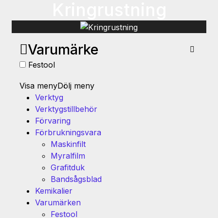
Kringrustning
Varumärke
Festool
Visa meny
Dölj meny
Verktyg
Verktygstillbehör
Förvaring
Förbrukningsvara
Maskinfilt
Myralfilm
Grafitduk
Bandsågsblad
Kemikalier
Varumärken
Festool