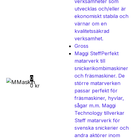
verksamheter som
utvecklas och/eller är
ekonomiskt stabila och
värnar om en
kvalitetssäkrad
verksamhet.
Gross
Maggi Steff
Perfekt
matarverk till
snickerikombimaskiner
och fräsmaskiner. De
0
större matarverken
0
kr
passar perfekt för
fräsmaskiner, hyvlar,
sågar m.m. Maggi
Technology tillverkar
Steff matarverk för
svenska snickerier och
andra aktörer inom