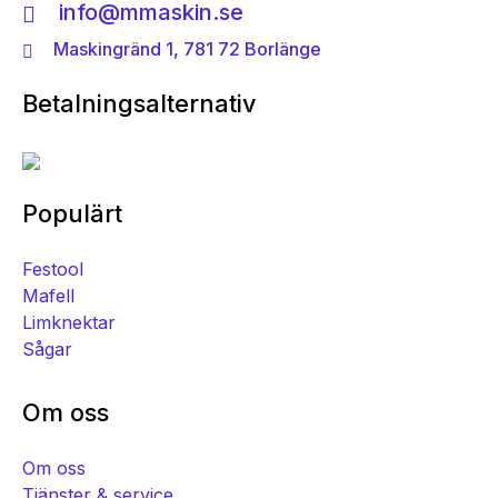
info@mmaskin.se
Maskingränd 1, 781 72 Borlänge
Betalningsalternativ
Populärt
Festool
Mafell
Limknektar
Sågar
Om oss
Om oss
Tjänster & service