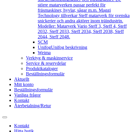
större matarverken passar perfekt för
fräsmaskiner, hyvlar, sågar m.m. Maggi
Technology tillverkar Steff matarverk för svenska
snickerier och andra aktörer inom träindustrin.
Modeller: Matarverk Vario Steff 3, Steff 4, Steff
2032, Steff 2033, Steff 2034, Steff 2038, Steff
2044, Steff 2048.
SCM
Unifog
Unifog beskrivning
Weima
Verktyg & maskinservice
Service & reservdelar
Produktkataloger
Beställningsformulär
Aktuellt
Mitt konto
Beställningsformulär
Vanliga frågor
Kontakt
Återbetalning/Retur
Kontakt
Hitta butik