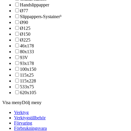
Handslippapper
Ø77
Slippappers-Systainer³
Ø90
Ø125
Ø150
Ø225
46x178
80x133
93V
93x178
100x150
115x25
115x228
533x75
620x105
Visa meny
Dölj meny
Verktyg
Verktygstillbehör
Förvaring
Förbrukningsvara