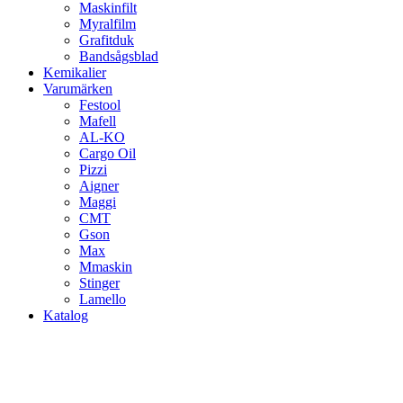
Maskinfilt
Myralfilm
Grafitduk
Bandsågsblad
Kemikalier
Varumärken
Festool
Mafell
AL-KO
Cargo Oil
Pizzi
Aigner
Maggi
CMT
Gson
Max
Mmaskin
Stinger
Lamello
Katalog