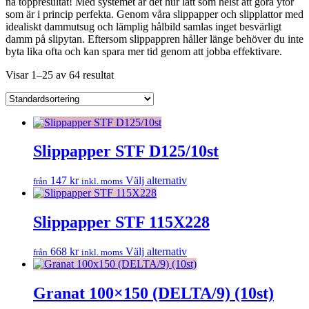
nå toppresultat! Med systemet är det hur lätt som helst att göra ytor
som är i princip perfekta. Genom våra slippapper och slipplattor med
idealiskt dammutsug och lämplig hålbild samlas inget besvärligt
damm på slipytan. Eftersom slippappren håller länge behöver du inte
byta lika ofta och kan spara mer tid genom att jobba effektivare.
Visar 1–25 av 64 resultat
Slippapper STF D125/10st
Den
147
kr
Välj alternativ
från
inkl. moms
här
produkten
har
Slippapper STF 115X228
flera
varianter.
Den
668
kr
Välj alternativ
från
inkl. moms
De
här
olika
produkten
alternativen
har
Granat 100×150 (DELTA/9) (10st)
kan
flera
väljas