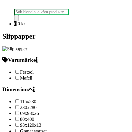
Produktsökning
0
0
kr
Slippapper
Varumärke
Festool
Mafell
Dimension
115x230
230x280
69x98x26
80x400
98x120x13
Granat startset