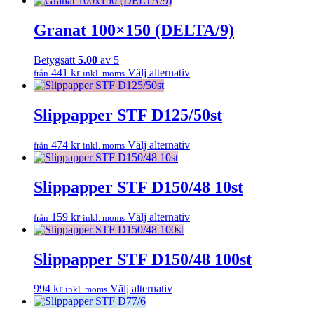
olika
produkten
alternativen
har
Granat 100×150 (DELTA/9)
kan
flera
väljas
varianter.
på
Betygsatt
5.00
av 5
De
produktsidan
Den
441
kr
Välj alternativ
från
inkl. moms
olika
här
alternativen
produkten
kan
har
Slippapper STF D125/50st
väljas
flera
på
varianter.
produktsidan
Den
474
kr
Välj alternativ
från
inkl. moms
De
här
olika
produkten
alternativen
har
Slippapper STF D150/48 10st
kan
flera
väljas
varianter.
på
Den
159
kr
Välj alternativ
från
inkl. moms
De
produktsidan
här
olika
produkten
alternativen
har
Slippapper STF D150/48 100st
kan
flera
väljas
varianter.
på
Den
994
kr
Välj alternativ
inkl. moms
De
produktsidan
här
olika
produkten