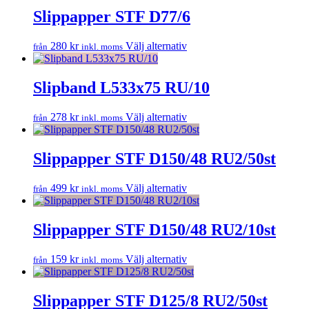
alternativen
har
Slippapper STF D77/6
kan
flera
väljas
varianter.
på
Den
280
kr
Välj alternativ
från
inkl. moms
De
produktsidan
här
olika
produkten
alternativen
har
Slipband L533x75 RU/10
kan
flera
väljas
varianter.
på
Den
278
kr
Välj alternativ
från
inkl. moms
De
produktsidan
här
olika
produkten
alternativen
har
Slippapper STF D150/48 RU2/50st
kan
flera
väljas
varianter.
på
Den
499
kr
Välj alternativ
från
inkl. moms
De
produktsidan
här
olika
produkten
alternativen
har
Slippapper STF D150/48 RU2/10st
kan
flera
väljas
varianter.
på
Den
159
kr
Välj alternativ
från
inkl. moms
De
produktsidan
här
olika
produkten
alternativen
har
Slippapper STF D125/8 RU2/50st
kan
flera