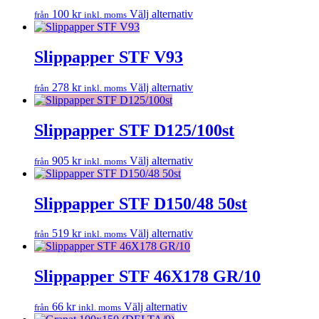
varianter.
på
Den
100
kr
Välj alternativ
från
inkl. moms
De
produktsidan
här
olika
produkten
alternativen
har
Slippapper STF V93
kan
flera
väljas
varianter.
på
Den
278
kr
Välj alternativ
från
inkl. moms
De
produktsidan
här
olika
produkten
alternativen
har
Slippapper STF D125/100st
kan
flera
väljas
varianter.
på
Den
905
kr
Välj alternativ
från
inkl. moms
De
produktsidan
här
olika
produkten
alternativen
har
Slippapper STF D150/48 50st
kan
flera
väljas
varianter.
på
Den
519
kr
Välj alternativ
från
inkl. moms
De
produktsidan
här
olika
produkten
alternativen
har
Slippapper STF 46X178 GR/10
kan
flera
väljas
varianter.
på
Den
66
kr
Välj alternativ
från
inkl. moms
De
produktsidan
här