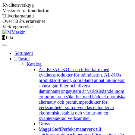
Kvalitetsverktyg
Maskiner för träindustrin
Tillverkargaranti
Över 50 års erfarenhet
Verktygsservice
0
0
kr
Sortiment
Tjänster
Katalog
AL-KO
AL-KO är en tillverkare med
kvalitetsprodukter för träindustrin. AL-KOs
produktsortiment, som bland annat inkluderar
spånsugar, filter och diverse
dammhanteringsystem är världsledande inom
ergonomi och säkerhet med både ekonomiska
alternativ och premiumprodukter för
verksamheter som utvecklas och/eller är
ekonomiskt stabila och värnar om en
kvalitetssäkrad verksamhet.
Gross
Maggi Steff
Perfekt matarverk till
snickerikombimaskiner och fräsmaskiner. De