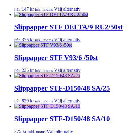
Den
147
kr
Välj alternativ
från
inkl. moms
här
produkten
har
Slippapper STF DELTA/9 RU2/50st
flera
varianter.
Den
375
kr
Välj alternativ
från
inkl. moms
De
här
olika
produkten
alternativen
har
Slippapper STF V93/6 /50st
kan
flera
väljas
varianter.
på
Den
235
kr
Välj alternativ
från
inkl. moms
De
produktsidan
här
olika
produkten
alternativen
har
Slippapper STF-D150/48 SA/25
kan
flera
väljas
varianter.
på
Den
629
kr
Välj alternativ
från
inkl. moms
De
produktsidan
här
olika
produkten
alternativen
har
Slippapper STF-D150/48 SA/10
kan
flera
väljas
varianter.
på
Den
375
kr
Välj alternativ
inkl. moms
De