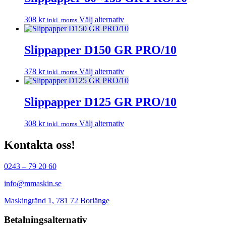
flera
varianter.
Den
308
kr
Välj alternativ
inkl. moms
De
här
olika
produkten
alternativen
har
Slippapper D150 GR PRO/10
kan
flera
väljas
varianter.
på
Den
378
kr
Välj alternativ
inkl. moms
De
produktsidan
här
olika
produkten
alternativen
har
Slippapper D125 GR PRO/10
kan
flera
väljas
varianter.
på
Den
308
kr
Välj alternativ
inkl. moms
De
produktsidan
här
olika
produkten
Kontakta oss!
alternativen
har
kan
flera
väljas
0243 – 79 20 60
varianter.
på
De
produktsidan
info@mmaskin.se
olika
alternativen
Maskingränd 1, 781 72 Borlänge
kan
väljas
Betalningsalternativ
på