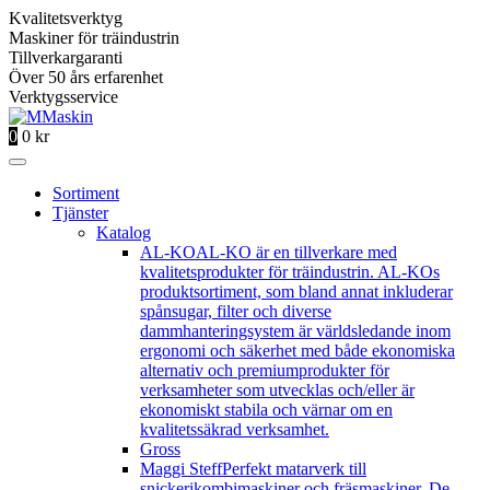
Kvalitetsverktyg
Maskiner för träindustrin
Tillverkargaranti
Över 50 års erfarenhet
Verktygsservice
0
0
kr
Sortiment
Tjänster
Katalog
AL-KO
AL-KO är en tillverkare med
kvalitetsprodukter för träindustrin. AL-KOs
produktsortiment, som bland annat inkluderar
spånsugar, filter och diverse
dammhanteringsystem är världsledande inom
ergonomi och säkerhet med både ekonomiska
alternativ och premiumprodukter för
verksamheter som utvecklas och/eller är
ekonomiskt stabila och värnar om en
kvalitetssäkrad verksamhet.
Gross
Maggi Steff
Perfekt matarverk till
snickerikombimaskiner och fräsmaskiner. De