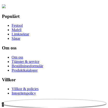
produktsidan
Populärt
Festool
Mafell
Limknektar
Sågar
Om oss
Om oss
Tjänster & service
Beställningsformulär
Produktkataloger
Villkor
Villkor & policies
Integritetspolicy
0