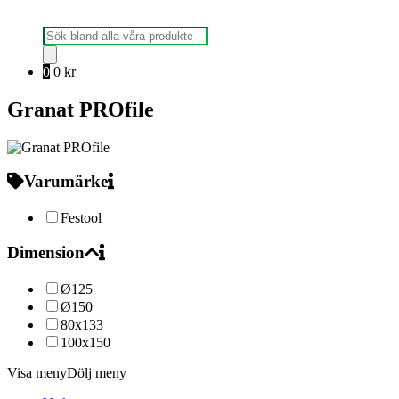
Produktsökning
0
0
kr
Granat PROfile
Varumärke
Festool
Dimension
Ø125
Ø150
80x133
100x150
Visa meny
Dölj meny