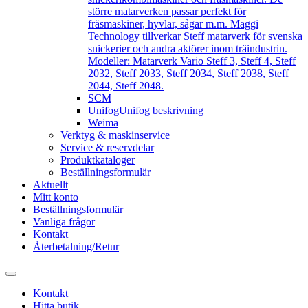
större matarverken passar perfekt för
fräsmaskiner, hyvlar, sågar m.m. Maggi
Technology tillverkar Steff matarverk för svenska
snickerier och andra aktörer inom träindustrin.
Modeller: Matarverk Vario Steff 3, Steff 4, Steff
2032, Steff 2033, Steff 2034, Steff 2038, Steff
2044, Steff 2048.
SCM
Unifog
Unifog beskrivning
Weima
Verktyg & maskinservice
Service & reservdelar
Produktkataloger
Beställningsformulär
Aktuellt
Mitt konto
Beställningsformulär
Vanliga frågor
Kontakt
Återbetalning/Retur
Kontakt
Hitta butik