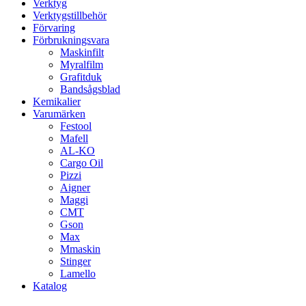
Verktyg
Verktygstillbehör
Förvaring
Förbrukningsvara
Maskinfilt
Myralfilm
Grafitduk
Bandsågsblad
Kemikalier
Varumärken
Festool
Mafell
AL-KO
Cargo Oil
Pizzi
Aigner
Maggi
CMT
Gson
Max
Mmaskin
Stinger
Lamello
Katalog