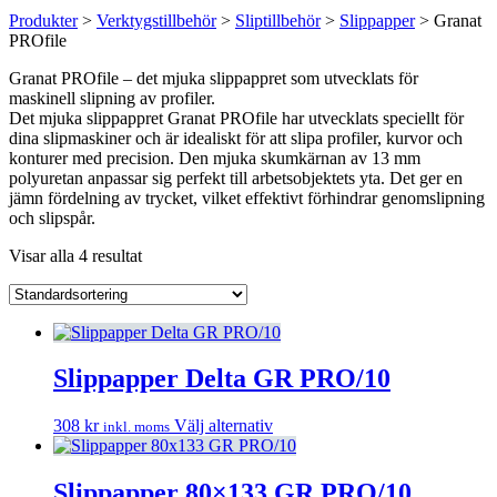
Produkter
>
Verktygstillbehör
>
Sliptillbehör
>
Slippapper
>
Granat
PROfile
Granat PROfile – det mjuka slippappret som utvecklats för
maskinell slipning av profiler.
Det mjuka slippappret Granat PROfile har utvecklats speciellt för
dina slipmaskiner och är idealiskt för att slipa profiler, kurvor och
konturer med precision. Den mjuka skumkärnan av 13 mm
polyuretan anpassar sig perfekt till arbetsobjektets yta. Det ger en
jämn fördelning av trycket, vilket effektivt förhindrar genomslipning
och slipspår.
Visar alla 4 resultat
Slippapper Delta GR PRO/10
Den
308
kr
Välj alternativ
inkl. moms
här
produkten
har
Slippapper 80×133 GR PRO/10