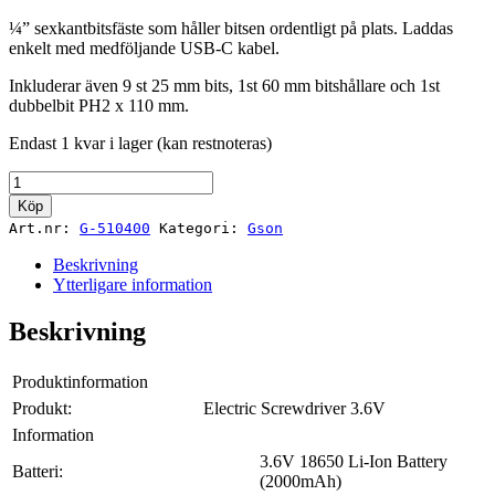
¼” sexkantbitsfäste som håller bitsen ordentligt på plats. Laddas
enkelt med medföljande USB-C kabel.
Inkluderar även 9 st 25 mm bits, 1st 60 mm bitshållare och 1st
dubbelbit PH2 x 110 mm.
Endast 1 kvar i lager (kan restnoteras)
Electric
Screwdriver
Köp
3.6V
Art.nr:
G-510400
Kategori:
Gson
mängd
Beskrivning
Ytterligare information
Beskrivning
Produktinformation
Produkt:
Electric Screwdriver 3.6V
Information
3.6V 18650 Li-Ion Battery
Batteri:
(2000mAh)