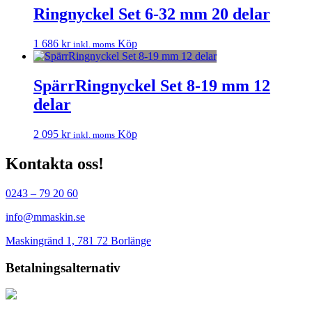
alternativen
Ringnyckel Set 6-32 mm 20 delar
kan
väljas
på
1 686
kr
Köp
inkl. moms
produktsidan
SpärrRingnyckel Set 8-19 mm 12
delar
2 095
kr
Köp
inkl. moms
Kontakta oss!
0243 – 79 20 60
info@mmaskin.se
Maskingränd 1, 781 72 Borlänge
Betalningsalternativ