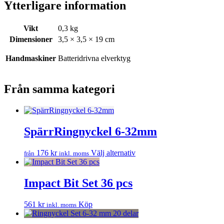
Ytterligare information
Vikt
0,3 kg
Dimensioner
3,5 × 3,5 × 19 cm
Handmaskiner
Batteridrivna elverktyg
Från samma kategori
SpärrRingnyckel 6-32mm
Den
176
kr
Välj alternativ
från
inkl. moms
här
produkten
har
Impact Bit Set 36 pcs
flera
varianter.
561
kr
Köp
inkl. moms
De
olika