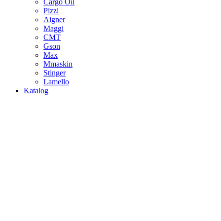
Cargo Oil
Pizzi
Aigner
Maggi
CMT
Gson
Max
Mmaskin
Stinger
Lamello
Katalog