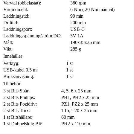
Varvtal (obbelastat):
360 rpm
Vridmoment:
6 Nm ( 20 Nm manual)
Laddningstid:
90 min
Drifttid:
200 min
Laddningsport:
USB-C
Laddningsspänning/ström DC:
5V 1A
Mått:
190x35x35 mm
Vikt:
285 g
Innehåller
Verktyg:
1 st
USB-kabel 0,5 m:
1 st
Bruksanvisning:
1 st
Tillbehör
3 st Bits Spår:
4, 5, 6 x 25 mm
2 st Bits Phillips:
PH1, PH2 x 25 mm
2 st Bits Pozidriv:
PZ1, PZ2 x 25 mm
2 st Bits Torx:
T15, T20 x 25 mm
1 st Bitshållare:
60 mm
1 st Dubbelsidig Bit:
PH2 x 110 mm