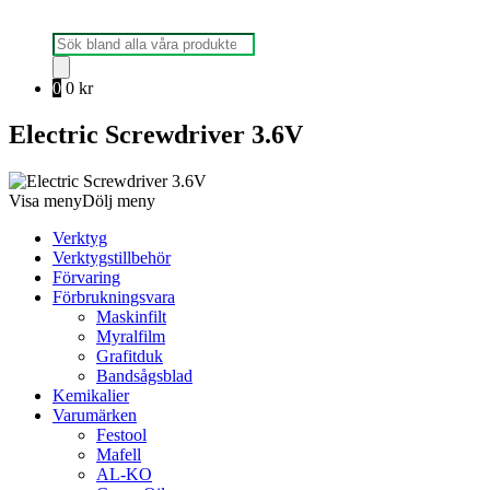
Produktsökning
0
0
kr
Electric Screwdriver 3.6V
Visa meny
Dölj meny
Verktyg
Verktygstillbehör
Förvaring
Förbrukningsvara
Maskinfilt
Myralfilm
Grafitduk
Bandsågsblad
Kemikalier
Varumärken
Festool
Mafell
AL-KO