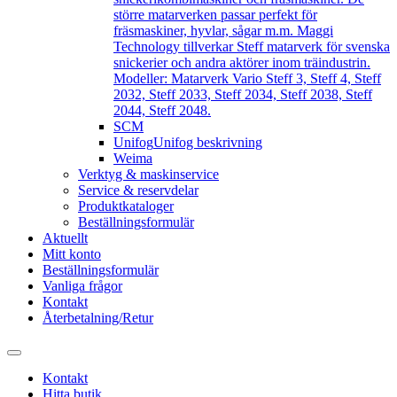
större matarverken passar perfekt för
fräsmaskiner, hyvlar, sågar m.m. Maggi
Technology tillverkar Steff matarverk för svenska
snickerier och andra aktörer inom träindustrin.
Modeller: Matarverk Vario Steff 3, Steff 4, Steff
2032, Steff 2033, Steff 2034, Steff 2038, Steff
2044, Steff 2048.
SCM
Unifog
Unifog beskrivning
Weima
Verktyg & maskinservice
Service & reservdelar
Produktkataloger
Beställningsformulär
Aktuellt
Mitt konto
Beställningsformulär
Vanliga frågor
Kontakt
Återbetalning/Retur
Kontakt
Hitta butik