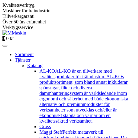
Kvalitetsverktyg
Maskiner för träindustrin
Tillverkargaranti
Över 50 års erfarenhet
Verktygsservice
0
0
kr
Sortiment
Tjänster
Katalog
AL-KO
AL-KO är en tillverkare med
kvalitetsprodukter för träindustrin. AL-KOs
produktsortiment, som bland annat inkluderar
spånsugar, filter och diverse
dammhanteringsystem är världsledande inom
ergonomi och säkerhet med både ekonomiska
alternativ och premiumprodukter för
verksamheter som utvecklas och/eller är
ekonomiskt stabila och värnar om en
kvalitetssäkrad verksamhet.
Gross
Maggi Steff
Perfekt matarverk till
snickerikombimaskiner och fräsmaskiner. De