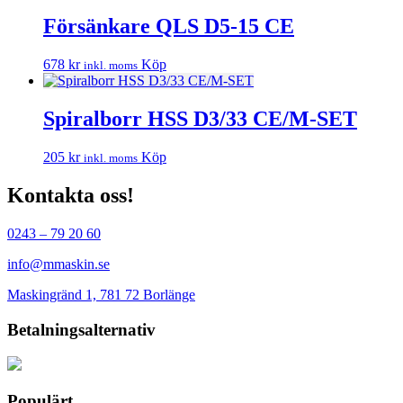
Försänkare QLS D5-15 CE
678
kr
Köp
inkl. moms
Spiralborr HSS D3/33 CE/M-SET
205
kr
Köp
inkl. moms
Kontakta oss!
0243 – 79 20 60
info@mmaskin.se
Maskingränd 1, 781 72 Borlänge
Betalningsalternativ
Populärt