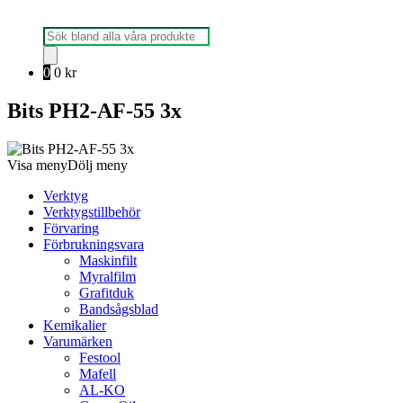
Produktsökning
0
0
kr
Bits PH2-AF-55 3x
Visa meny
Dölj meny
Verktyg
Verktygstillbehör
Förvaring
Förbrukningsvara
Maskinfilt
Myralfilm
Grafitduk
Bandsågsblad
Kemikalier
Varumärken
Festool
Mafell
AL-KO