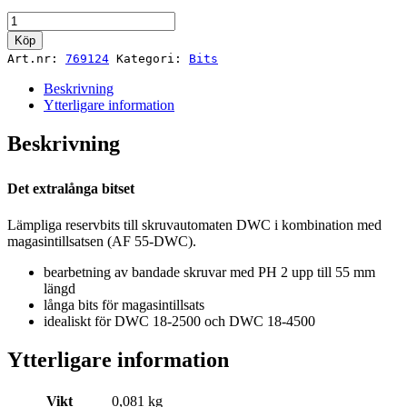
Bits
PH2-
Köp
AF-
Art.nr:
769124
Kategori:
Bits
55
3x
Beskrivning
mängd
Ytterligare information
Beskrivning
Det extralånga bitset
Lämpliga reservbits till skruvautomaten DWC i kombination med
magasintillsatsen (AF 55-DWC).
bearbetning av bandade skruvar med PH 2 upp till 55 mm
längd
långa bits för magasintillsats
idealiskt för DWC 18-2500 och DWC 18-4500
Ytterligare information
Vikt
0,081 kg