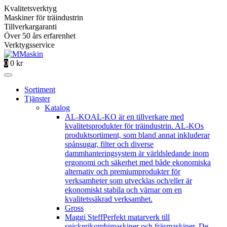
Kvalitetsverktyg
Maskiner för träindustrin
Tillverkargaranti
Över 50 års erfarenhet
Verktygsservice
0
0
kr
Sortiment
Tjänster
Katalog
AL-KO
AL-KO är en tillverkare med
kvalitetsprodukter för träindustrin. AL-KOs
produktsortiment, som bland annat inkluderar
spånsugar, filter och diverse
dammhanteringsystem är världsledande inom
ergonomi och säkerhet med både ekonomiska
alternativ och premiumprodukter för
verksamheter som utvecklas och/eller är
ekonomiskt stabila och värnar om en
kvalitetssäkrad verksamhet.
Gross
Maggi Steff
Perfekt matarverk till
snickerikombimaskiner och fräsmaskiner. De