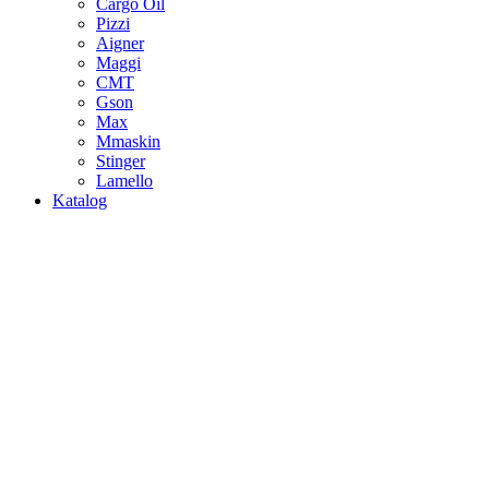
Cargo Oil
Pizzi
Aigner
Maggi
CMT
Gson
Max
Mmaskin
Stinger
Lamello
Katalog