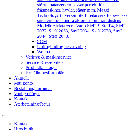
större matarverken passar perfekt för
fräsmaskiner, hyvlar, sågar m.m. Maggi
Technology tillverkar Steff matarverk för svenska
snickerier och andra aktörer inom träindustrin.
Modeller: Matarverk Vario Steff 3, Steff 4, Steff
2032, Steff 2033, Steff 2034, Steff 2038, Steff
2044, Steff 2048.
SCM
Unifog
Unifog beskrivning
Weima
Verktyg & maskinservice
Service & reservdelar
Produktkataloger
Beställningsformulär
Aktuellt
Mitt konto
Beställningsformulär
Vanliga frågor
Kontakt
Återbetalning/Retur
Kontakt
Hitta butik