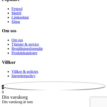
Festool
Mafell
Limknektar
Sågar
Om oss
Om oss
Tjänster & service
Beställningsformulär
Produktkataloger
Villkor
Villkor & policies
Integritetspolicy
0
0
Din varukorg
Din varukorg är tom