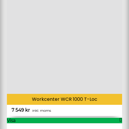
Workcenter WCR 1000 T-Loc
7 549
kr
inkl. moms
Visa