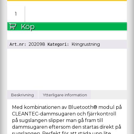
Fjärrmanövrerin
CT-
F
Köp
I
mängd
202098
Kringrustning
Art.nr:
Kategori:
Beskrivning
Ytterligare information
Med kombinationen av Bluetooth® modul på
CLEANTEC-dammsugaren och fjärrkontroll
på sugslangen slipper man gå fram till
dammsugaren eftersom den startas direkt på
sugslangen. Perfekt för att städa upp lite