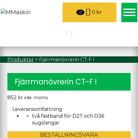
0
kr
0
Produkter
>
Fjärrmanövrerin CT-F I
Fjärrmanövrerin CT-F I
852
kr
inkl. moms
Leveransomfattning
två fästband för D27 och D36
sugslangar
BESTÄLLNINGSVARA