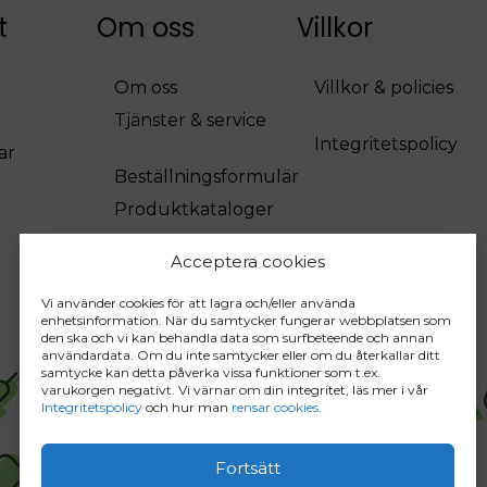
t
Om oss
Villkor
Om oss
Villkor & policies
Tjänster & service
Integritetspolicy
ar
Beställningsformulär
Produktkataloger
Acceptera cookies
Vi använder cookies för att lagra och/eller använda
enhetsinformation. När du samtycker fungerar webbplatsen som
den ska och vi kan behandla data som surfbeteende och annan
användardata. Om du inte samtycker eller om du återkallar ditt
samtycke kan detta påverka vissa funktioner som t.ex.
varukorgen negativt. Vi värnar om din integritet, läs mer i vår
Integritetspolicy
och hur man
rensar cookies
.
Fortsätt