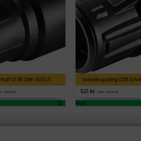
muff D 36 DM-AS/CT
Svivelkoppling D36 DA
521
kr
kl. moms
inkl. moms
Köp