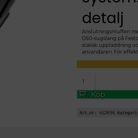
detalj
Anslutningsmuffen med
D50-sugslang på Festo
statisk uppladdning oc
användaren. För effekti
SVIVELKOPPLING
D
50
Köp
DAG-
AS
mängd
452896
Art.nr:
Kategor