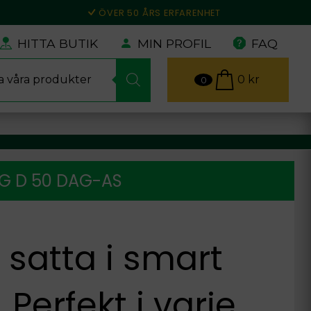
ÖVER 50 ÅRS ERFARENHET
HITTA BUTIK
MIN PROFIL
FAQ
0
kr
0
NG D 50 DAG-AS
 satta i smart
Perfekt i varje