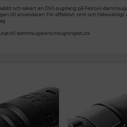
abbt och säkert en D50-sugslang på Festool-dammsugare
n till användaren. För effektivt, rent och hälsovänligt 
sig
utas till dammsugarens insugningsstuts