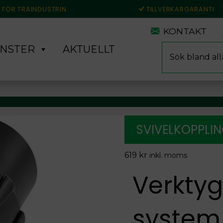
 FÖR TRÄINDUSTRIN
TILLVERKARGARANTI
KONTAKT
Produktsökning
ÄNSTER
AKTUELLT
SVIVELKOPPLI
619
kr
inkl. moms
Verktyg
system. 