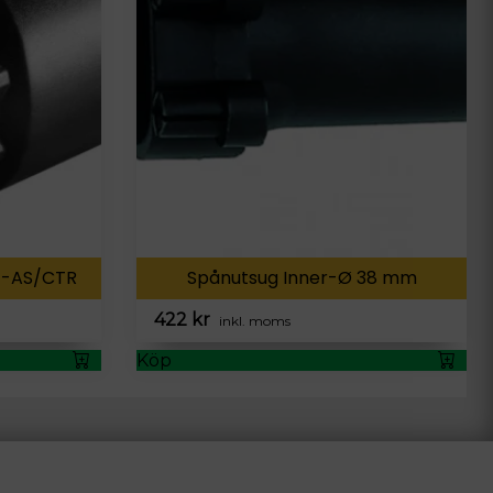
G-AS/CTR
Spånutsug Inner-Ø 38 mm
422
kr
inkl. moms
Köp