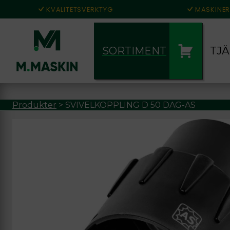
KVALITETSVERKTYG
MASKINER
SORTIMENT
TJ
Produkter
>
SVIVELKOPPLING D 50 DAG-AS