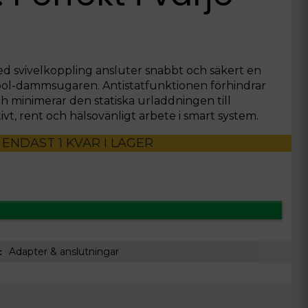
 svivelkoppling ansluter snabbt och säkert en
ol-dammsugaren. Antistatfunktionen förhindrar
h minimerar den statiska urladdningen till
vt, rent och hälsovänligt arbete i smart system.
ENDAST 1 KVAR I LAGER
Adapter & anslutningar
i: