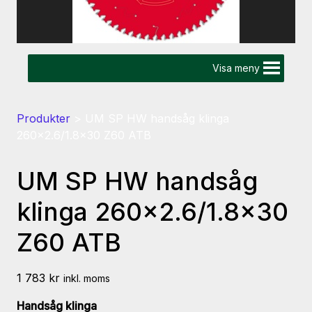
Visa meny
Produkter
>
UM SP HW handsåg klinga
260×2.6/1.8×30 Z60 ATB
UM SP HW handsåg
klinga 260×2.6/1.8×30
Z60 ATB
1 783
kr
inkl. moms
Handsåg klinga