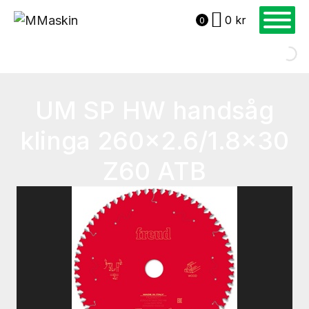
0
kr
0
UM SP HW handsåg
klinga 260×2.6/1.8×30
Z60 ATB