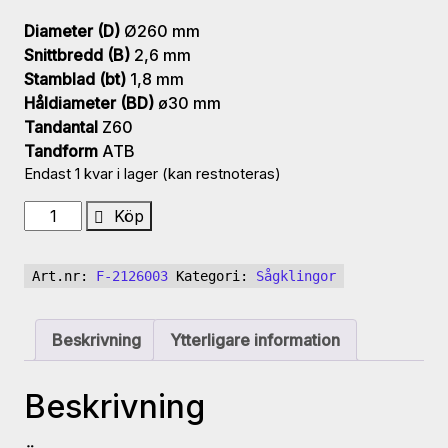
Diameter (D)
Ø260 mm
Snittbredd (B)
2,6 mm
Stamblad (bt)
1,8 mm
Håldiameter (BD)
ø30 mm
Tandantal
Z60
Tandform
ATB
Endast 1 kvar i lager (kan restnoteras)
UM
Köp
SP
HW
Art.nr:
F-2126003
Kategori:
Sågklingor
handsåg
klinga
260x2.6/1.8x30
Beskrivning
Ytterligare information
Z60
ATB
Beskrivning
mängd