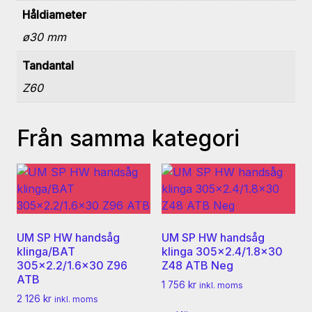
Håldiameter
ø30 mm
Tandantal
Z60
Från samma kategori
UM SP HW handsåg
UM SP HW handsåg
klinga/BAT
klinga 305×2.4/1.8×30
305×2.2/1.6×30 Z96
Z48 ATB Neg
ATB
1 756
kr
inkl. moms
2 126
kr
inkl. moms