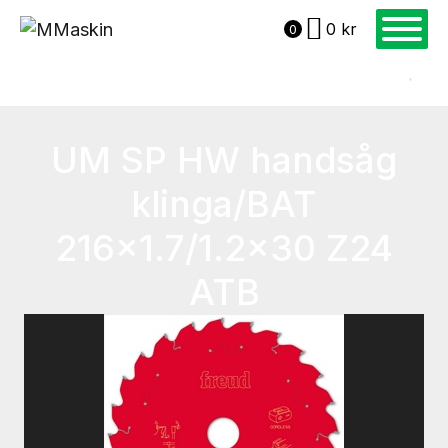
0
kr
0
UM SP HW handsåg
klinga/BAT
216×1.7/1.2×30 Z24
ATB