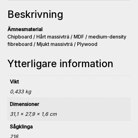
ATB
Beskrivning
mängd
Ämnesmaterial
Chipboard / Hårt massivträ / MDF / medium-density
fibreboard / Mjukt massivträ / Plywood
Ytterligare information
Vikt
0,433 kg
Dimensioner
31,1 × 27,9 × 1,6 cm
Sågklinga
216