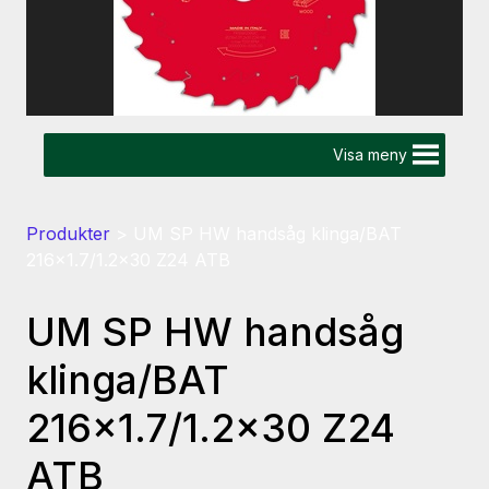
Visa meny
Produkter
>
UM SP HW handsåg klinga/BAT
216×1.7/1.2×30 Z24 ATB
UM SP HW handsåg
klinga/BAT
216×1.7/1.2×30 Z24
ATB