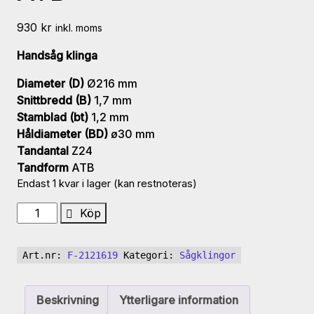
930
kr
inkl. moms
Handsåg klinga
Diameter (D)
Ø216 mm
Snittbredd (B)
1,7 mm
Stamblad (bt)
1,2 mm
Håldiameter (BD)
ø30 mm
Tandantal
Z24
Tandform
ATB
Endast 1 kvar i lager (kan restnoteras)
UM
Köp
SP
HW
Art.nr:
F-2121619
Kategori:
Sågklingor
handsåg
klinga/BAT
216x1.7/1.2x30
Beskrivning
Ytterligare information
Z24